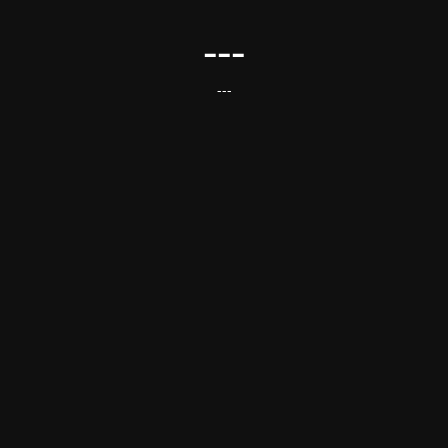
---
---